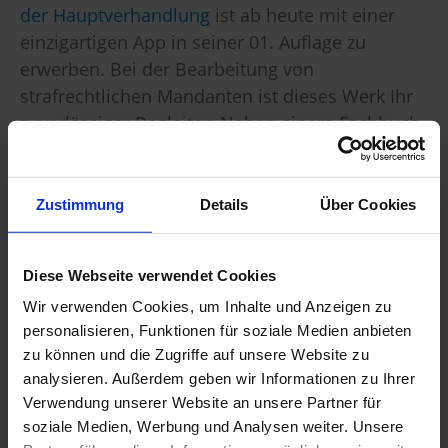
der Hauptverhandlung
ist ab heute mit einer
einzigartigen App in seiner 01. Auflage zu
erwerben. Bei der Bearbeitung von
strafrechtlichen Mandanten ist dieses Werk Ihr
zuverlässiger Begleiter: Neben einem Fachbuch
in dem Sie auf ca. 1.500 Seiten zielführende
Lösungsansätze und über 300
Musterprozesssituationen finden, haben wir für
Zustimmung
Details
Über Cookies
Ihre Tätigkeit in der strafrechtlichen
Hauptverhandlung auch eine App für iOS
Diese Webseite verwendet Cookies
(iPhone) und Android konzipiert, so dass Sie
Wir verwenden Cookies, um Inhalte und Anzeigen zu
auch in der Hektik der Hauptverhandlung stets
personalisieren, Funktionen für soziale Medien anbieten
die richtigen und zielführenden Anträge stellen
zu können und die Zugriffe auf unsere Website zu
können.
analysieren. Außerdem geben wir Informationen zu Ihrer
Verwendung unserer Website an unsere Partner für
Daneben können Sie viel der Rechtsprechung
soziale Medien, Werbung und Analysen weiter. Unsere
auch im Volltext abrufen – und zwar völlig