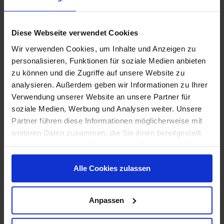
Fahrzeugkauf.
Im Familienrecht unterstützt er Sie besonnen und
Diese Webseite verwendet Cookies
lösungsorientiert, etwa bei Trennung und Scheidung,
Wir verwenden Cookies, um Inhalte und Anzeigen zu
im Zugewinn- oder Versorgungsausgleich sowie in
personalisieren, Funktionen für soziale Medien anbieten
Unterhaltsfragen.
zu können und die Zugriffe auf unsere Website zu
In allen Bereichen begleitet Sie Herr Rechtsanwalt
analysieren. Außerdem geben wir Informationen zu Ihrer
Pascal Scholz kompetent und zielgerichtet – sowohl
Verwendung unserer Website an unsere Partner für
soziale Medien, Werbung und Analysen weiter. Unsere
beratend als auch prozessual.
Partner führen diese Informationen möglicherweise mit
1994 geboren
weiteren Daten zusammen, die Sie ihnen bereitgestellt
Ab 2013 Studium der Rechtswissenschaften an
haben oder die sie im Rahmen Ihrer Nutzung der Dienste
der Albert-Ludwigs-Universität Freiburg
gesammelt haben. Sie geben Einwilligung zu unseren
2016 Studium der Rechtswissenschaften an
Alle Cookies zulassen
Cookies, wenn Sie unsere Webseite weiterhin nutzen. Zu
der Sveučilište u Zagrebu, Kroatien, Faculty of
unserem
Impressum
und
Datenschutz
.
Law
Anpassen
Ab 2019 Rechtsreferendariat beim Landgericht
Dresden