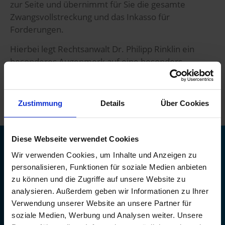
zur Seite und übernimmt für Sie die gesamte
Zwangsvollstreckung und das Inkasso für
Forderungen.
Hierbei legt Rechtsanwalt Dr. Philipp Rinklin ein
besonderes Augenmerk auf eine besonders
schnelle und effiziente Durchsetzung der
Forderungen gegenüber dem Schuldnern.
Zustimmung
Details
Über Cookies
Diese Webseite verwendet Cookies
SIE HABEN FRAGEN?
Wir verwenden Cookies, um Inhalte und Anzeigen zu
personalisieren, Funktionen für soziale Medien anbieten
zu können und die Zugriffe auf unsere Website zu
Kontaktieren Sie
analysieren. Außerdem geben wir Informationen zu Ihrer
uns:
Verwendung unserer Website an unsere Partner für
Tel: 0761 612475-41
soziale Medien, Werbung und Analysen weiter. Unsere