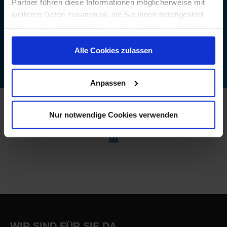
Partner führen diese Informationen möglicherweise mit
Mail: info@kanzlei-
weiteren Daten zusammen, die Sie ihnen bereitgestellt
rinklin.de
haben oder die sie im Rahmen Ihrer Nutzung der Dienste
gesammelt haben. Sie geben Einwilligung zu unseren
KONTAKT
AUFNEHMEN
Alle Cookies zulassen
Cookies, wenn Sie unsere Webseite weiterhin nutzen. Zu
unserem
Impressum
und
Datenschutz
.
Anpassen
Nur notwendige Cookies verwenden
Auszeichnungen
WIR SIND FÜR SIE DA