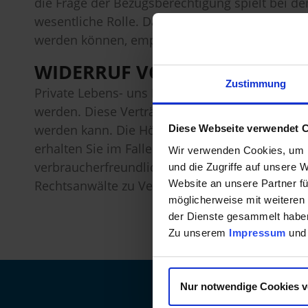
die Frage der Bezugsberechtigung spielt bei d
wesentliche Rolle. Da es sich bei dem Versich
werden können, empfehlen wir dringend diese
WIDERRUF VON LEBENSVERSI
Zustimmung
Private Lebens- uns Rentenversicherungen, di
werden. Diese Verträge beinhalten oftmals eine
werden kann. Die Höhe der Rückzahlung richtet
Diese Webseite verwendet 
erhalten Sie im Falle einer Kündigung lediglich
Wir verwenden Cookies, um I
verbraucherfreundliche Entscheidung getroffe
und die Zugriffe auf unsere 
Website an unsere Partner fü
Rechtsanwälte zu Verfügung. Sprechen Sie uns 
möglicherweise mit weiteren
der Dienste gesammelt haben
Zu unserem
Impressum
un
Nur notwendige Cookies 