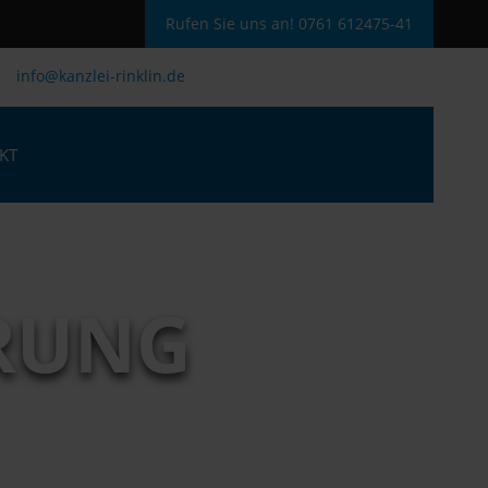
Rufen Sie uns an! 0761 612475-41
info@kanzlei-rinklin.de
KT
RUNG