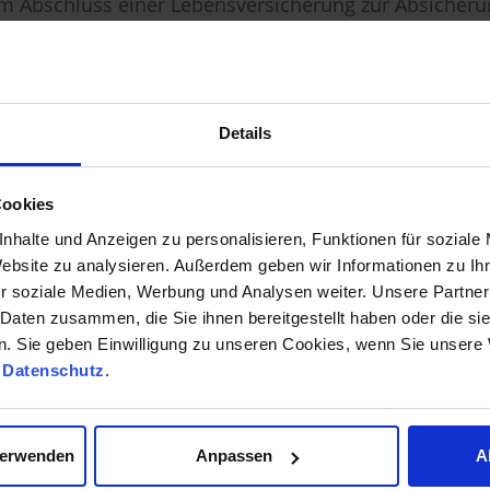
em Abschluss einer Lebensversicherung zur Absicheru
erungsschein um ein Legitimationspapier handelt un
n sicher aufzubewahren.
CHERUNG & RENTENVERSICHERUN
Details
e zwischen dem 29.07.1994 und Ende 2007 abgeschloss
 fehlerhafte Widerrufsbelehrung mit der Folgte, dass
 sich anhand der eingezahlten Beiträge nebst einem s
Cookies
 den Rückkaufswert erstatte. Mit Urteil vom 21.02.202
nhalte und Anzeigen zu personalisieren, Funktionen für soziale
n, die auf Lebensversicherungsverträge angewandt we
Website zu analysieren. Außerdem geben wir Informationen zu I
r soziale Medien, Werbung und Analysen weiter. Unsere Partner
gerne an.
 Daten zusammen, die Sie ihnen bereitgestellt haben oder die s
. Sie geben Einwilligung zu unseren Cookies, wenn Sie unsere 
d
Datenschutz
.
verwenden
Anpassen
A