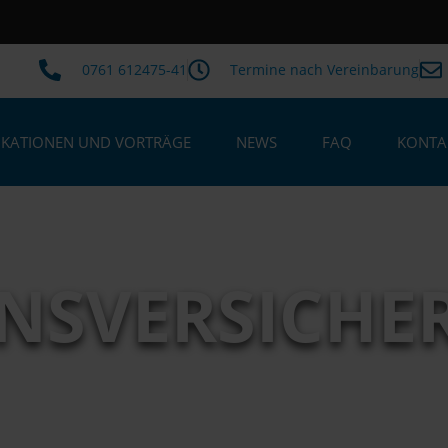
0761 612475-41
Termine nach Vereinbarung
IKATIONEN UND VORTRÄGE
NEWS
FAQ
KONTA
ENSVERSICHE