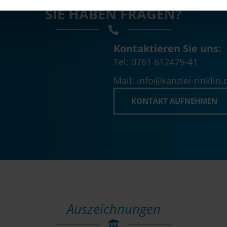
SIE HABEN FRAGEN?
Kontaktieren Sie uns:
Tel: 0761 612475-41
Mail: info@kanzlei-rinklin.
KONTAKT AUFNEHMEN
Auszeichnungen