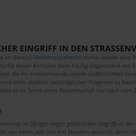
HER EINGRIFF IN DEN STRASSENV
re im Bereich
Verkehrsstrafrecht
immer wieder eine Ro
n, dürfte dieser Komplex dann häufig Gegenstand von 
ber die ihr innewohnende latente Gefährlichkeit hinaus
nd einer objektiv nachträglichen Prognose zu beurtei
 dass es im Sinne eines Beinaheunfall nur noch vom Z
8
rechung im Übrigen wegen gefährlichen Eingriffs in den 
trafe von einem Jahr und drei Monaten verurteilt, deren 