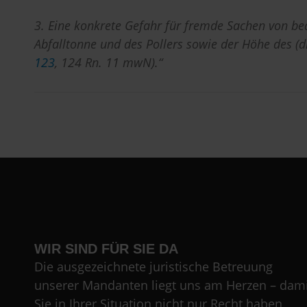
3. Eine konkrete Gefahr für fremde Sachen von b
Abfalltonne und des Pollers sowie der Höhe des (
123
, 124 Rn. 11 mwN).“
WIR SIND FÜR SIE DA
Die ausgezeichnete juristische Betreuung
unserer Mandanten liegt uns am Herzen – dami
Sie in Ihrer Situation nicht nur Recht haben,