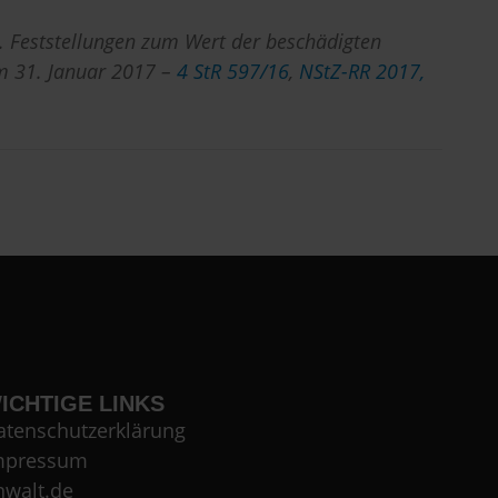
 Feststellungen zum Wert der beschädigten
om 31. Januar 2017 –
4 StR 597/16
,
NStZ-RR 2017,
ICHTIGE LINKS
atenschutzerklärung
mpressum
nwalt.de