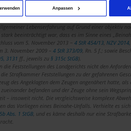
 einer vollendeten Tat nach
§ 315b Abs. 1 Nr. 3 StGB
vora
verwenden
Anpassen
A
 eine fremde Sache von bedeutendem Wert nicht.
raßenverkehr erfordert, dass die Tathandlung über die ihr
 allgemeiner Lebenserfahrung auf Grund einer objektiv nac
stark beeinträchtigt war, dass es im Sinne eines „Beina
eschluss vom 5. November 2013 −
4 StR 454/13
,
NZV 2014,
vom 3. November 2009 –
4 StR 373/09
, Rn. 5 f.; sowie Bes
5, 3131
ff., jeweils zu
§ 315c StGB
).
die Feststellungen des Landgerichts nicht den Anforder
t die Strafkammer Feststellungen zu der gefahrenen Gesch
zeug des Angeklagten dem Zeugen angenähert hatte, als d
 zueinander befanden und der Zeuge ohne sein Wegsprin
eit – insoweit nicht. Die vergleichsweise komplexe Abwe
n das Vorliegen eines Beinahe-Unfalls. Verhielte es sich 
5b Abs. 1 StGB
, und es käme deshalb nur eine Strafbarke
racht.