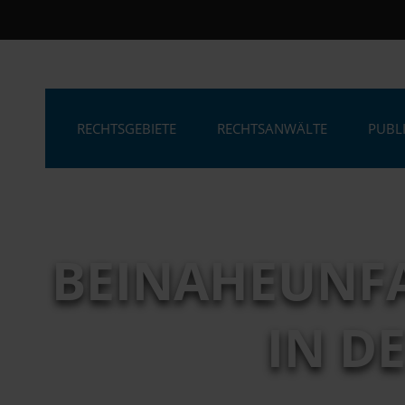
RECHTSGEBIETE
RECHTSANWÄLTE
PUBL
BEINAHEUNFA
IN D