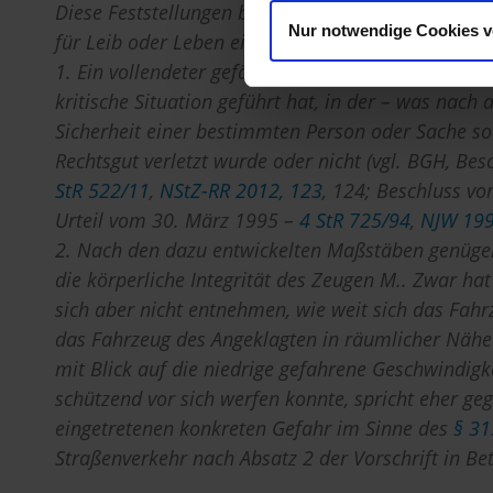
Diese Feststellungen belegen die für die Annahme
Nur notwendige Cookies 
für Leib oder Leben eines anderen Menschen oder
1. Ein vollendeter gefährlicher Eingriff in den St
kritische Situation geführt hat, in der – was nach
Sicherheit einer bestimmten Person oder Sache so 
Rechtsgut verletzt wurde oder nicht (vgl. BGH, B
StR 522/11
,
NStZ-RR 2012, 123
, 124; Beschluss 
Urteil vom 30. März 1995 –
4 StR 725/94
,
NJW 199
2. Nach den dazu entwickelten Maßstäben genügen 
die körperliche Integrität des Zeugen M.. Zwar ha
sich aber nicht entnehmen, wie weit sich das Fahr
das Fahrzeug des Angeklagten in räumlicher Nähe
mit Blick auf die niedrige gefahrene Geschwindigk
schützend vor sich werfen konnte, spricht eher gege
eingetretenen konkreten Gefahr im Sinne des
§ 31
Straßenverkehr nach Absatz 2 der Vorschrift in Bet