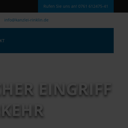
Rufen Sie uns an! 0761 612475-41
info@kanzlei-rinklin.de
KT
HER EINGRIFF
KEHR