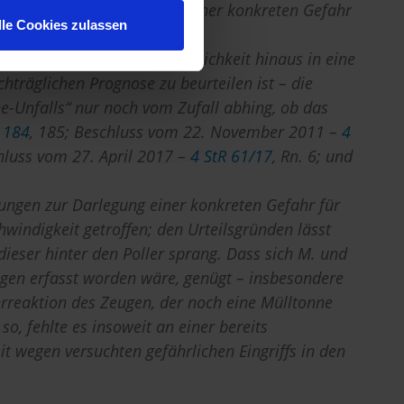
usgesetzte Herbeiführung einer konkreten Gefahr
lle Cookies zulassen
 innewohnende latente Gefährlichkeit hinaus in eine
hträglichen Prognose zu beurteilen ist – die
he-Unfalls“ nur noch vom Zufall abhing, ob das
 184
, 185; Beschluss vom 22. November 2011 –
4
chluss vom 27. April 2017 –
4 StR 61/17
, Rn. 6; und
ungen zur Darlegung einer konkreten Gefahr für
windigkeit getroffen; den Urteilsgründen lässt
ieser hinter den Poller sprang. Dass sich M. und
gen erfasst worden wäre, genügt – insbesondere
hrreaktion des Zeugen, der noch eine Mülltonne
so, fehlte es insoweit an einer bereits
it wegen versuchten gefährlichen Eingriffs in den