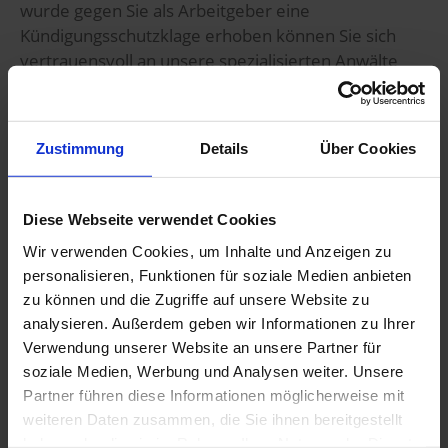
wurde gegen Sie als Arbeitgeber eine
Kündigungsschutzklage erhoben können Sie sich
vertrauensvoll an unsere spezialisierten Anwälte
wenden. Unsere erfahrenen Rechtsanwälte für
Arbeitsrecht werden Sie in dem gesamten
Kündigungsschutzprozess kompetent vertreten.
Zustimmung
Details
Über Cookies
Ebenso wird Ihnen Ihr Anwalt aus der Kanzlei Rinklin
aus Freiburg alle arbeitsrechtlichen Fragen
beantworten, welche einen Aufhebungsvertrag, die
Diese Webseite verwendet Cookies
Wirksamkeit einer Abmahnung, die
Wir verwenden Cookies, um Inhalte und Anzeigen zu
Entgeltgrundsätze, Teilzeitarbeit, Urlaubsansprüche,
personalisieren, Funktionen für soziale Medien anbieten
Veränderung von Arbeitsbedingungen, die
zu können und die Zugriffe auf unsere Website zu
Beendigung des Arbeitsverhältnisses oder
analysieren. Außerdem geben wir Informationen zu Ihrer
Arbeitszeugnisse betreffen. Ihr Fachanwalt für
Verwendung unserer Website an unsere Partner für
Arbeitsrecht beantwortet zuverlässig Ihre Fragen
soziale Medien, Werbung und Analysen weiter. Unsere
und wird Sie kompetent in dem gesamten
Partner führen diese Informationen möglicherweise mit
Verfahren vertreten. Die Rechtsanwälte der Kanzlei
weiteren Daten zusammen, die Sie ihnen bereitgestellt
Rinklin sind für Sie überregional tätig.
haben oder die sie im Rahmen Ihrer Nutzung der Dienste