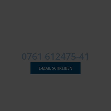
SIE BRAUCHEN JURISTISCHEN
BEISTAND?
Wir helfen Ihnen und lassen Sie mit Ihrem
Anliegen nicht alleine.
Rufen Sie uns an
0761 612475-41
E-MAIL SCHREIBEN